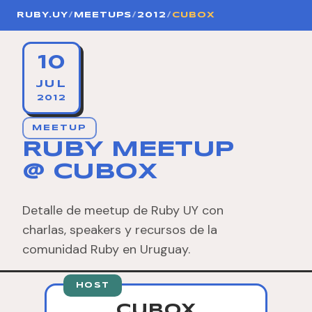
RUBY.UY
/
MEETUPS
/
2012
/
CUBOX
10
JUL
2012
MEETUP
RUBY MEETUP
@ CUBOX
Detalle de meetup de Ruby UY con
charlas, speakers y recursos de la
comunidad Ruby en Uruguay.
HOST
CUBOX