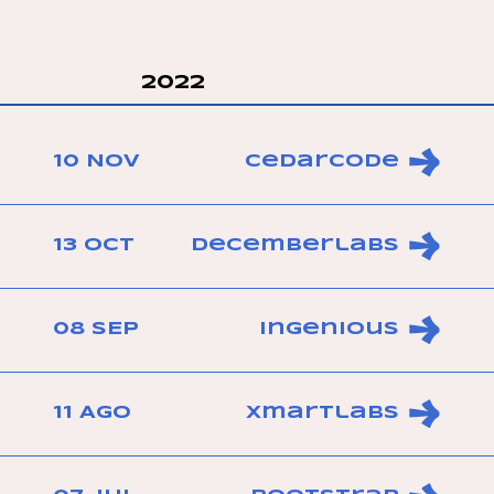
2022
10 NOV
Cedarcode
13 OCT
Decemberlabs
08 SEP
Ingenious
11 AGO
Xmartlabs