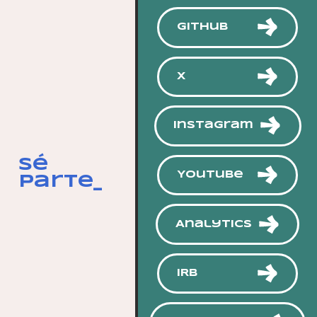
GitHub
X
Instagram
Sé
YouTube
parte_
Analytics
IRB