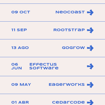
09 OCT
Neocoast
11 SEP
Rootstrap
13 AGO
GoGrow
06
Effectus
JUN
Software
09 MAY
Eagerworks
01 ABR
Cedarcode