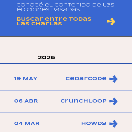
Conocé el contenido de las
ediciones pasadas.
Buscar entre todas
las charlas
2026
19 MAY
Cedarcode
06 ABR
Crunchloop
04 MAR
Howdy