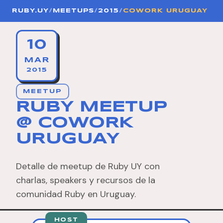
RUBY.UY
/
MEETUPS
/
2015
/
COWORK URUGUAY
10
MAR
2015
MEETUP
RUBY MEETUP
@ COWORK
URUGUAY
Detalle de meetup de Ruby UY con
charlas, speakers y recursos de la
comunidad Ruby en Uruguay.
HOST