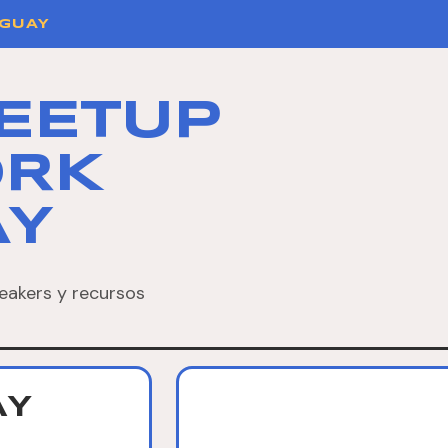
GUAY
EETUP
ORK
AY
eakers y recursos
AY