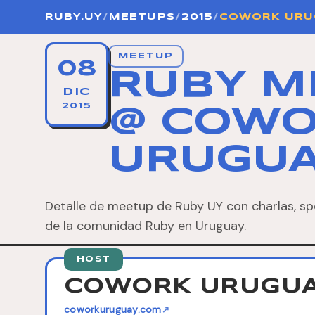
RUBY.UY
/
MEETUPS
/
2015
/
COWORK URU
MEETUP
08
RUBY M
DIC
2015
@ COW
URUGU
Detalle de meetup de Ruby UY con charlas, sp
de la comunidad Ruby en Uruguay.
HOST
COWORK URUGU
coworkuruguay.com
↗