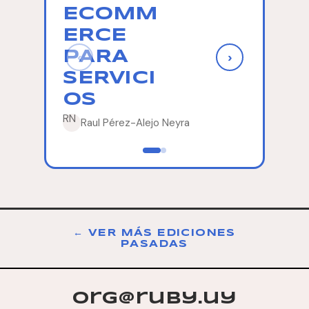
ECOMM
SOU
ERCE
SCH
PARA
MIGR
‹
›
SERVICI
ONS
OS
Martín M
RN
Raul Pérez-Alejo Neyra
← VER MÁS EDICIONES
PASADAS
org@ruby.uy