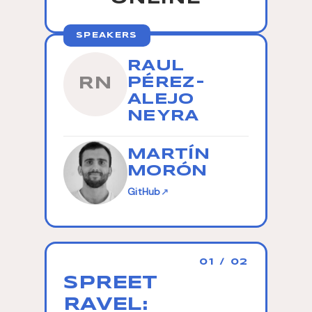
SPEAKERS
RAUL
PÉREZ-
RN
ALEJO
NEYRA
MARTÍN
MORÓN
GitHub
↗
01 / 02
SPREET
SAFE
RAVEL:
AND