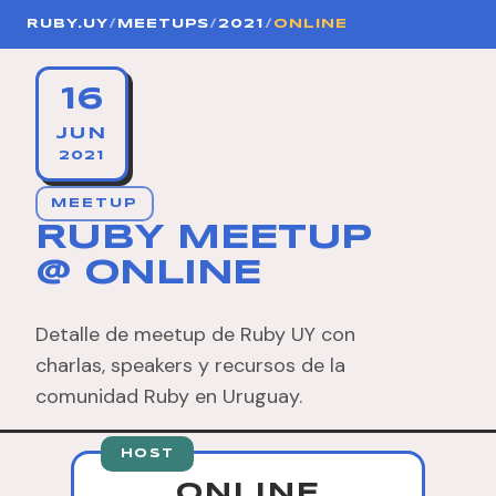
RUBY.UY
/
MEETUPS
/
2021
/
ONLINE
16
JUN
2021
MEETUP
RUBY MEETUP
@ ONLINE
Detalle de meetup de Ruby UY con
charlas, speakers y recursos de la
comunidad Ruby en Uruguay.
HOST
ONLINE