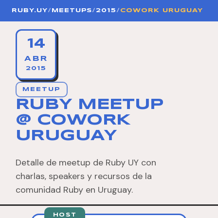
RUBY.UY
/
MEETUPS
/
2015
/
COWORK URUGUAY
14
ABR
2015
MEETUP
RUBY MEETUP
@ COWORK
URUGUAY
Detalle de meetup de Ruby UY con
charlas, speakers y recursos de la
comunidad Ruby en Uruguay.
HOST