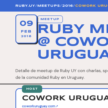
RUBY.UY
/
MEETUPS
/
2016
/
COWORK URU
MEETUP
09
RUBY M
FEB
2016
@ COW
URUGU
Detalle de meetup de Ruby UY con charlas, sp
de la comunidad Ruby en Uruguay.
HOST
COWORK URUGU
coworkuruguay.com
↗