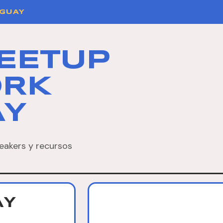
GUAY
EETUP
ORK
AY
eakers y recursos
AY