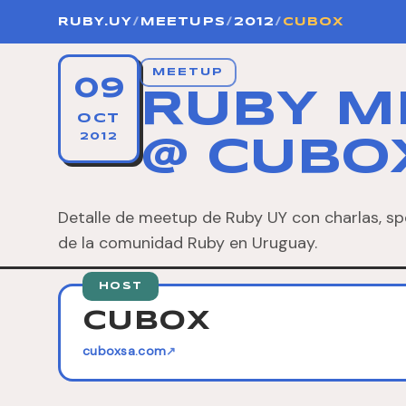
RUBY.UY
/
MEETUPS
/
2012
/
CUBOX
MEETUP
09
RUBY M
OCT
2012
@ CUBO
Detalle de meetup de Ruby UY con charlas, sp
de la comunidad Ruby en Uruguay.
HOST
CUBOX
cuboxsa.com
↗