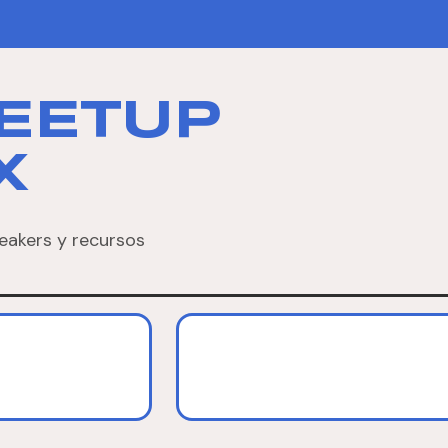
EETUP
X
eakers y recursos