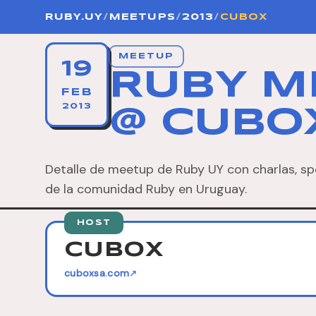
RUBY.UY
/
MEETUPS
/
2013
/
CUBOX
MEETUP
19
RUBY M
FEB
2013
@ CUBO
Detalle de meetup de Ruby UY con charlas, sp
de la comunidad Ruby en Uruguay.
HOST
CUBOX
cuboxsa.com
↗