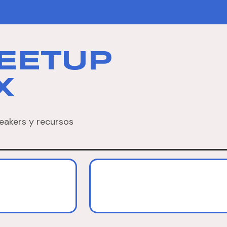
EETUP
X
eakers y recursos