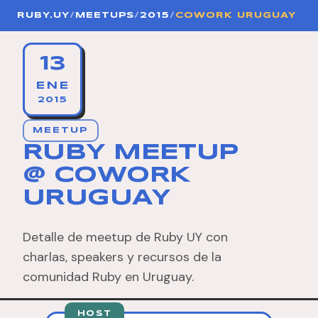
RUBY.UY
/
MEETUPS
/
2015
/
COWORK URUGUAY
13
ENE
2015
MEETUP
RUBY MEETUP
@ COWORK
URUGUAY
Detalle de meetup de Ruby UY con
charlas, speakers y recursos de la
comunidad Ruby en Uruguay.
HOST