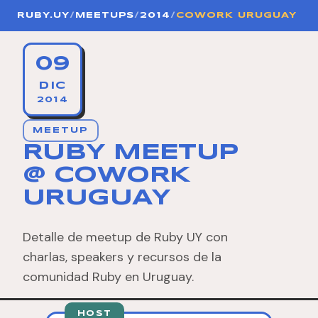
RUBY.UY
/
MEETUPS
/
2014
/
COWORK URUGUAY
09
DIC
2014
MEETUP
RUBY MEETUP
@ COWORK
URUGUAY
Detalle de meetup de Ruby UY con
charlas, speakers y recursos de la
comunidad Ruby en Uruguay.
HOST