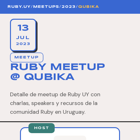
RUBY.UY
/
MEETUPS
/
2023
/
QUBIKA
13
JUL
2023
MEETUP
RUBY MEETUP
@ QUBIKA
Detalle de meetup de Ruby UY con
charlas, speakers y recursos de la
comunidad Ruby en Uruguay.
HOST