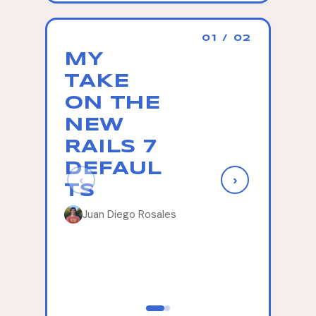
01 / 02
MY
EXPL
TAKE
NG T
ON THE
LIFE-
NEW
CHA
RAILS 7
NG
DEFAUL
MAG
‹
›
TS
OF
RUB
Juan Diego Rosales
ON
RAIL
Franco B