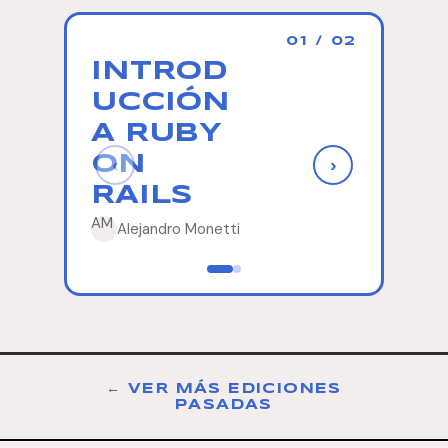
01 / 02
INTROD
HOW
UCCIÓN
CREA
A RUBY
A G
Micaela 
ON
‹
›
Mauricio Coni
RAILS
AM
Alejandro Monetti
← VER MÁS EDICIONES
PASADAS