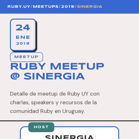
RUBY.UY
/
MEETUPS
/
2019
/
SINERGIA
24
ENE
2019
MEETUP
RUBY MEETUP
@ SINERGIA
Detalle de meetup de Ruby UY con
charlas, speakers y recursos de la
comunidad Ruby en Uruguay.
HOST
SINERGIA