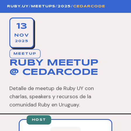
RUBY.UY
/
MEETUPS
/
2025
/
CEDARCODE
13
NOV
2025
MEETUP
RUBY MEETUP
@ CEDARCODE
Detalle de meetup de Ruby UY con
charlas, speakers y recursos de la
comunidad Ruby en Uruguay.
HOST