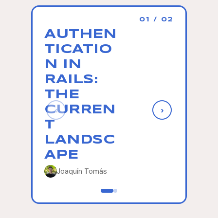
01 / 02
AUTHEN
MOD
TICATIO
NG
N IN
CLAS
RAILS:
HIER
THE
CHIE
CURREN
IN
‹
›
T
ACTI
LANDSC
REC
APE
Nicolas E
Joaquín Tomás