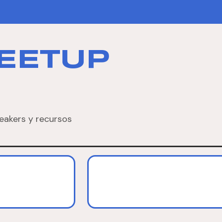
EETUP
eakers y recursos