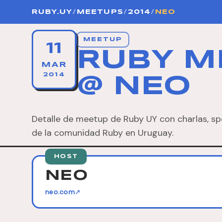
RUBY.UY
/
MEETUPS
/
2014
/
NEO
MEETUP
11
RUBY M
MAR
2014
@ NEO
Detalle de meetup de Ruby UY con charlas, sp
de la comunidad Ruby en Uruguay.
HOST
NEO
neo.com
↗