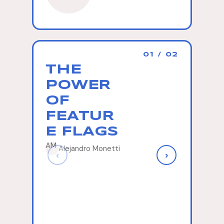
01 / 02
THE
DEL
POWER
CÓD
OF
AL
FEATUR
INST
E FLAGS
O,
AM
CON
Alejandro Monetti
‹
›
SAM
SOB
ALFA
OME
VP