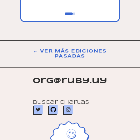
Victoria 
← VER MÁS EDICIONES
PASADAS
org@ruby.uy
Buscar charlas