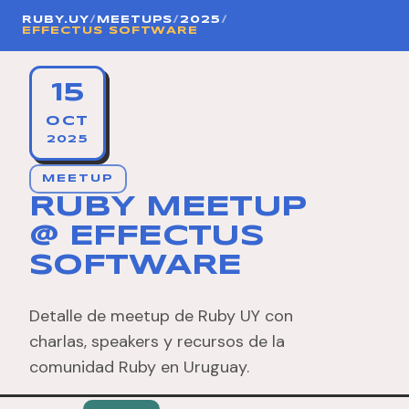
RUBY.UY
/
MEETUPS
/
2025
/
EFFECTUS SOFTWARE
15
OCT
2025
MEETUP
RUBY MEETUP
@ EFFECTUS
SOFTWARE
Detalle de meetup de Ruby UY con
charlas, speakers y recursos de la
comunidad Ruby en Uruguay.